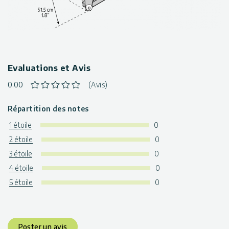
Evaluations et Avis
0.00
(Avis)
Répartition des notes
1 étoile
0
2 étoile
0
3 étoile
0
4 étoile
0
5 étoile
0
Poster un avis