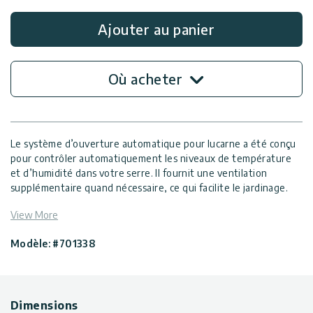
Ajouter au panier
Où acheter
Le système d’ouverture automatique pour lucarne a été conçu
pour contrôler automatiquement les niveaux de température
et d’humidité dans votre serre. Il fournit une ventilation
supplémentaire quand nécessaire, ce qui facilite le jardinage.
Au fur et à mesure que l’air à l’intérieur de la serre se
View More
réchauffe, l’évent s’ouvre progressivement pour permettre le
bon flux d’air dans la serre jusqu’à ce que la température
Modèle: #701338
optimale soit atteinte. Le bras d’ouverture a été conçu avec de
la cire qui se dilate avec la chaleur et se contracte lorsqu’elle
refroidit. Cet accessoire fonctionne donc sans aucune
utilisation d’électricité.
Dimensions
Ouvre automatiquement l’évent de toit lorsque la