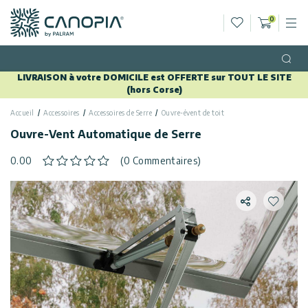
Liste de sou
0
M
Panier
Canopia FR
Aller au contenu
Langue
(FR)
Open
LIVRAISON à votre DOMICILE est OFFERTE sur TOUT LE SITE
Français
(hors Corse)
USA
Pays
Accueil
Accessoires
Accessoires de Serre
Ouvre-évent de toit
Ouvre-Vent Automatique de Serre
Catégories
0.00
(0 Commentaires)
Info
Serres
Partager
Ajouter
Tonnelles
Général
Appelez
de Jardin
Nous
Abris
Politique de
de
confidentialité
Nous
Jardin
Contacter