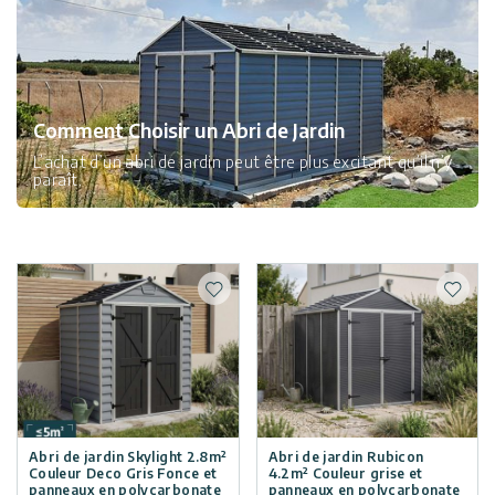
Comment Choisir un Abri de Jardin
L’achat d’un abri de jardin peut être plus excitant qu’il n’y
paraît.
Ajouter à la liste de souhaits
Ajoute
Abri de jardin Skylight 2.8m²
Abri de jardin Rubicon
Couleur Deco Gris Fonce et
4.2m² Couleur grise et
panneaux en polycarbonate
panneaux en polycarbonate