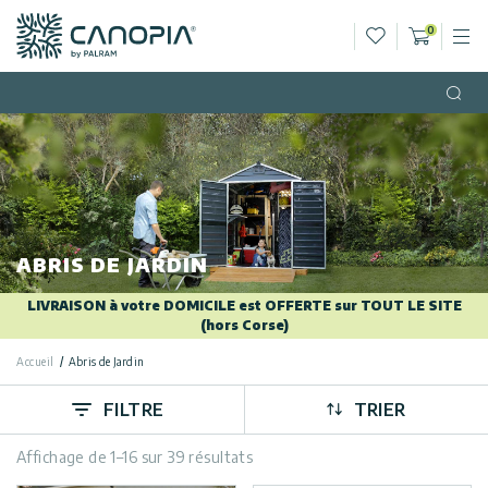
Liste de sou
0
M
Panier
Canopia FR
Aller au contenu
Langue
(FR)
Open
Français
USA
Pays
Catégories
ABRIS DE JARDIN
Info
Serres
LIVRAISON à votre DOMICILE est OFFERTE sur TOUT LE SITE
(hors Corse)
Tonnelles
Général
Appelez
Accueil
de Jardin
Abris de Jardin
Nous
Abris
FILTRE
TRIER
Politique de
de
confidentialité
Nous
Jardin
Affichage de 1–16 sur 39 résultats
Contacter