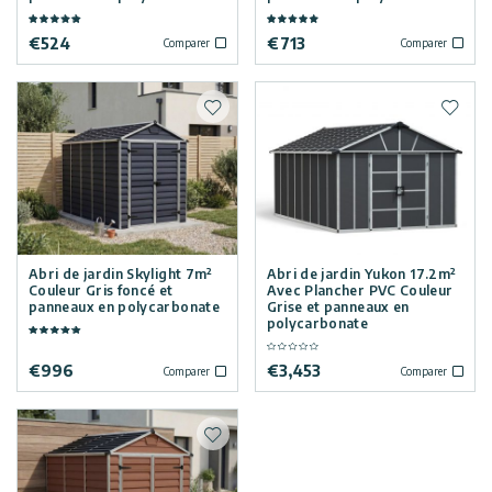
€
524
€
713
Comparer
Comparer
Ajouter à la liste de souhaits
Ajoute
Abri de jardin Skylight 7m²
Abri de jardin Yukon 17.2m²
Couleur Gris foncé et
Avec Plancher PVC Couleur
panneaux en polycarbonate
Grise et panneaux en
polycarbonate
€
996
€
3,453
Comparer
Comparer
Ajouter à la liste de souhaits