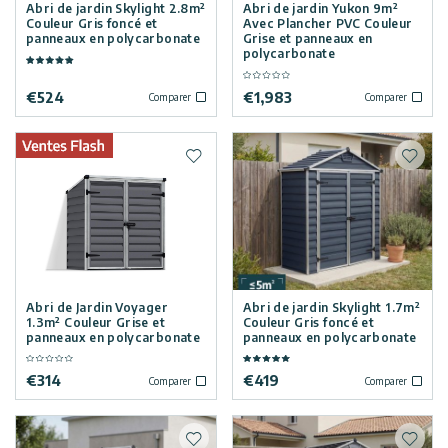
Abri de jardin Skylight 2.8m²
Abri de jardin Yukon 9m²
Couleur Gris foncé et
Avec Plancher PVC Couleur
panneaux en polycarbonate
Grise et panneaux en
polycarbonate
€
524
€
1,983
Comparer
Comparer
Ajouter à la liste de souhaits
Ajoute
Abri de Jardin Voyager
Abri de jardin Skylight 1.7m²
1.3m² Couleur Grise et
Couleur Gris foncé et
panneaux en polycarbonate
panneaux en polycarbonate
€
314
€
419
Comparer
Comparer