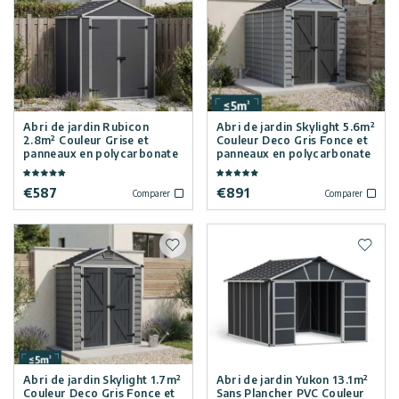
Ajouter à la liste de souhaits
Ajoute
Abri de jardin Rubicon
Abri de jardin Skylight 5.6m²
2.8m² Couleur Grise et
Couleur Deco Gris Fonce et
panneaux en polycarbonate
panneaux en polycarbonate
€
587
€
891
Comparer
Comparer
Ajouter à la liste de souhaits
Ajoute
Abri de jardin Skylight 1.7m²
Abri de jardin Yukon 13.1m²
Couleur Deco Gris Fonce et
Sans Plancher PVC Couleur