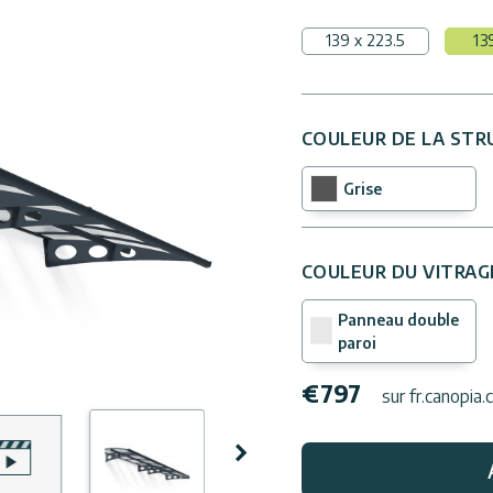
139 x 223.5
13
COULEUR DE LA STR
Grise
COULEUR DU VITRAG
Panneau double
paroi
€
797
sur fr.canopia
Suivant