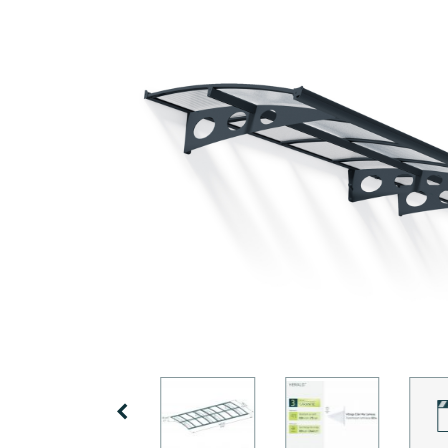
Pergolas
Conditions
d’utilisation
Soutien
Auvents
de
Conditions
Porte
Installation
Générales
Professionnelle
de Vente
Carports
Galerie
Tonnelles
Innovera
des
Fermées
Decor
Clients
Abri
de
Palram
Piscine
Conseils
Industries
et Idées
Accessoires
Promos
Mentions
Promos
Précédent
Legales