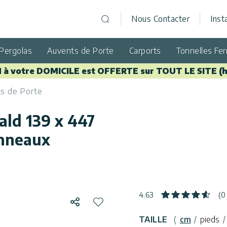
Nous Contacter
Inst
Open search
Pergolas
Auvents de Porte
Carports
Tonnelles Fe
 à votre DOMICILE est OFFERTE sur TOUT LE SITE (h
s de Porte
ald 139 x 447
anneaux
4.63
(0
Partager
Ajouter à la liste de souhaits
TAILLE
(
cm
/
pieds