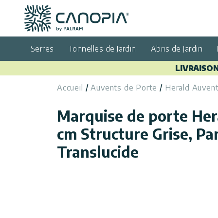
Canopia FR
Aller au contenu
Langue
(FR)
Serres
Tonnelles de Jardin
Abris de Jardin
Français
LIVRAISON
USA
Pays
Accueil
Auvents de Porte
Herald Auvent
Catégories
Marquise de porte Her
Info
Serres
cm Structure Grise, P
Translucide
Tonnelles
Général
Appelez
de Jardin
Nous
Abris
Politique de
de
confidentialité
Nous
Jardin
Contacter