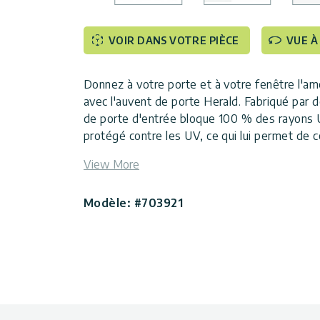
VOIR DANS VOTRE PIÈCE
VUE À
Donnez à votre porte et à votre fenêtre l'amé
avec l'auvent de porte Herald. Fabriqué par 
de porte d'entrée bloque 100 % des rayons 
protégé contre les UV, ce qui lui permet de
risque de se fracturer, de se décolorer ou de 
View More
porte ultrarésistant, fabriqué à partir de co
nécessite aucun entretien. Vous économisez a
Modèle: #703921
de temps libre pour vous.
Design classique : Un design classique et 
touche de modernité à votre maison.
Structure durable : La structure en aluminiu
résister aux conditions climatiques difficiles
Support solide : Fourni avec des bras de su
laqués gris anthracite, des profilés en alum