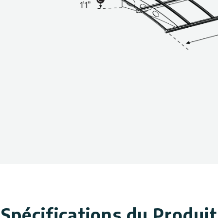
utilisés comme auvent de
 de porte de garage ou auvent
e d’une garantie de 3 ans.
Spécifications du Produit