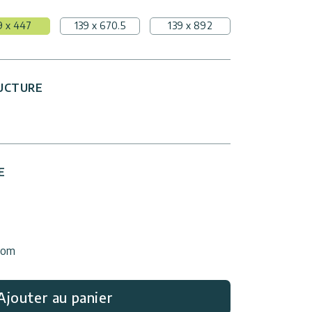
9 x 447
139 x 670.5
139 x 892
UCTURE
E
.com
Ajouter au panier