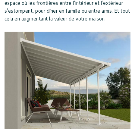
espace où les frontières entre l’intérieur et l’extérieur
Pergolas
Conditions
s’estompent, pour dîner en famille ou entre amis. Et tout
d’utilisation
Soutien
cela en augmentant la valeur de votre maison.
Auvents
de
Conditions
Porte
Installation
Générales
Professionnelle
de Vente
Carports
Galerie
Tonnelles
Innovera
des
Fermées
Decor
Clients
Abri
de
Palram
Piscine
Conseils
Industries
et Idées
Accessoires
Promos
Mentions
Promos
Legales