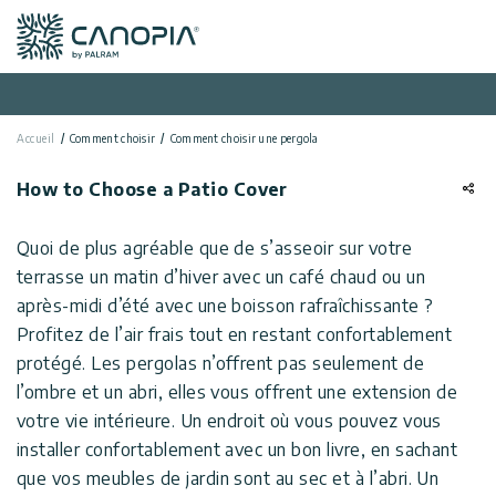
Canopia FR
Aller au contenu
Langue
(FR)
Accueil
Comment choisir
Comment choisir une pergola
Français
USA
Pays
How to Choose a Patio Cover
Catégories
Quoi de plus agréable que de s’asseoir sur votre
terrasse un matin d’hiver avec un café chaud ou un
Info
Serres
après-midi d’été avec une boisson rafraîchissante ?
Profitez de l’air frais tout en restant confortablement
Tonnelles
Général
Appelez
protégé. Les pergolas n’offrent pas seulement de
de Jardin
Nous
l’ombre et un abri, elles vous offrent une extension de
Abris
Politique de
votre vie intérieure. Un endroit où vous pouvez vous
de
confidentialité
installer confortablement avec un bon livre, en sachant
Nous
Jardin
que vos meubles de jardin sont au sec et à l’abri. Un
Contacter