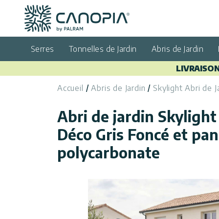
Canopia FR
Aller au contenu
Langue
(FR)
Serres
Tonnelles de Jardin
Abris de Jardin
Français
LIVRAISON
USA
Pays
Accueil
Abris de Jardin
Skylight Abri de J
Catégories
Abri de jardin Skyligh
Info
Serres
Déco Gris Foncé et pa
polycarbonate
Tonnelles
Général
Appelez
de Jardin
Nous
Abris
Politique de
de
confidentialité
Nous
Jardin
Contacter