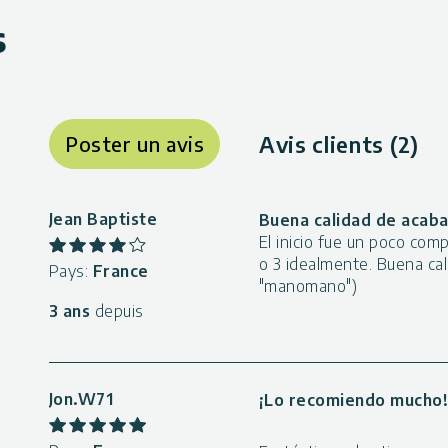
s
Avis clients (2)
Poster un avis
Jean Baptiste
Buena calidad de acab
El inicio fue un poco com
o 3 idealmente. Buena cal
Pays:
France
"manomano")
3 ans
depuis
Jon.W71
¡Lo recomiendo mucho