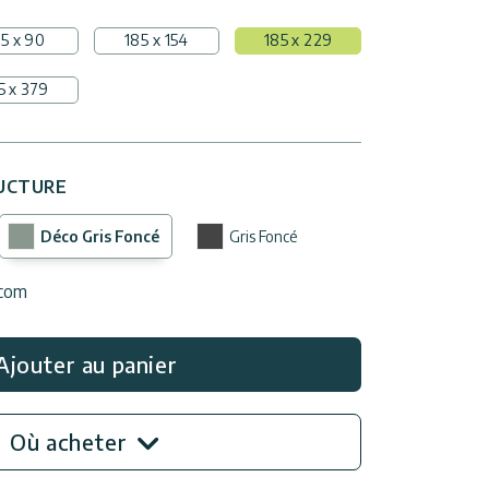
5 x 90
185 x 154
185 x 229
5 x 379
UCTURE
Déco Gris Foncé
Gris Foncé
.com
Ajouter au panier
Où acheter