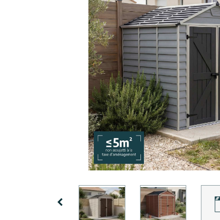
Pergolas
Conditions
d’utilisation
Soutien
Auvents
de
Conditions
Porte
Installation
Générales
Professionnelle
de Vente
Carports
Galerie
Tonnelles
Innovera
des
Fermées
Decor
Clients
Abri
de
Palram
Piscine
Conseils
Industries
et Idées
Accessoires
Promos
Mentions
Promos
Précédent
Legales