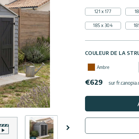
121 x 177
18
185 x 304
18
COULEUR DE LA STR
Ambre
€
629
sur fr.canopia
Suivant