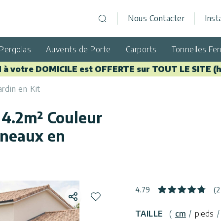
Nous Contacter
Inst
Open search
Pergolas
Auvents de Porte
Carports
Tonnelles Fe
 à votre DOMICILE est OFFERTE sur TOUT LE SITE (h
ardin en Kit
t 4.2m² Couleur
nneaux en
4.79
(2
Partager
Ajouter à la liste de souhaits
TAILLE
(
cm
/
pieds