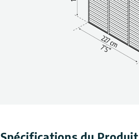
s pour durer grâce à des
ontre les conditions
cyclables
ntidérapant protégeant du
imple et rapide des murs et
e latéral pour insérer les
assemblage.)
 dimensions, l’épaisseur des
a neige, peuvent être
ssus.
érentes tailles et
couleurs
.
Spécifications du Produit