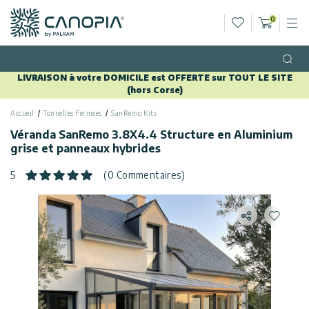
Liste de sou
0
M
Panier
Canopia FR
Aller au contenu
Langue
(FR)
Open
LIVRAISON à votre DOMICILE est OFFERTE sur TOUT LE SITE
Français
(hors Corse)
USA
Pays
Accueil
Tonnelles Fermées
SanRemo Kits
Véranda SanRemo 3.8X4.4 Structure en Aluminium
Catégories
grise et panneaux hybrides
5
(0 Commentaires)
Info
Serres
Tonnelles
Général
Partager
Ajouter
Appelez
de Jardin
Nous
Abris
Politique de
de
confidentialité
Nous
Jardin
Contacter