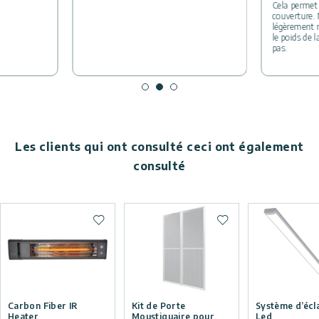
Cela permet 
couverture. 
légèrement m
le poids de 
pas.
Les clients qui ont consulté ceci ont également
consulté
Ajouter à la liste de souhaits
Ajouter à la liste de
Carbon Fiber IR
Kit de Porte
Système d’écl
Heater
Moustiquaire pour
Led