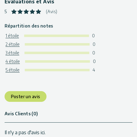
Evaluations et Avis
5
(Avis)
Répartition des notes
1 étoile
0
2 étoile
0
3 étoile
0
4 étoile
0
5 étoile
4
Poster un avis
Avis Clients (0)
Il n'y a pas d'avis ici.