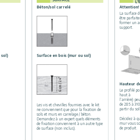
L
Béton/sol carrelé
Attention!
La surface d
être parfait
former un a
support.
 sol)
Surface en bois (mur ou sol)
Hauteur d
Le profilé p
haut à
l’arrière) pe
de 285 à 31
Les vis et chevilles fournies avec le kit
partir du sol
ne conviennent que pour la fixation de
sols et murs en carrelage / béton.
Décidez à qu
Demandez à un expert quels éléments
mur vous so
de fixation conviennent à un autre type
de produit.
de surface (non inclus).