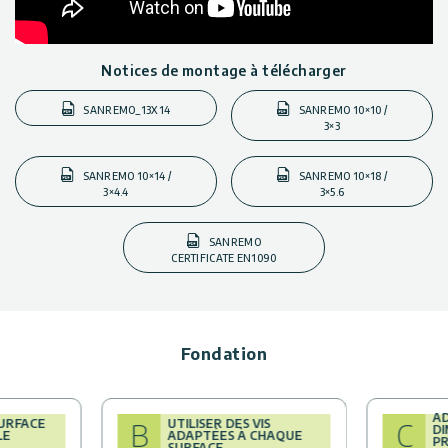
Notices de montage à télécharger
SANREMO_13X14
SANREMO 10×10 /
3×3
SANREMO 10×14 /
SANREMO 10×18 /
3×4.4
3×5.6
SANREMO
CERTIFICATE EN1090
Fondation
AD
SURFACE
UTILISER DES VIS
B
C
DI
LE
ADAPTÉES À CHAQUE
PR
SURFACE